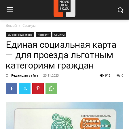
Домой
Социум
Выбор редактора
Новости
Социум
Единая социальная карта
— для проезда льготным
категориям граждан
От
Редакция сайта
-
23.11.2023
915
0