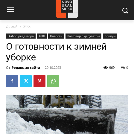
Домой
ЖКХ
Выбор редактора
ЖКХ
Новости
Разговор с депутатом
Социум
О готовности к зимней
уборке
От
Редакция сайта
-
20.10.2023
969
0