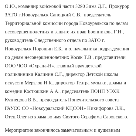
О.Ю., командир войсковой части 3280 Зима Д.Г., Прокурор
ЗАТО г.Новоуральск Саноцкий С.В., председатель
Территориальной комиссии города Новоуральска по делам
несовершеннолетних и защите их прав Бронникова Г.Н.,
руководитель Следственного отдела по ЗАТО г.
Новоуральск Порошин Е.Б., и.о. начальника подразделения
по делам несовершеннолетних Косяк Т.В., представители
ООО ЧОО «Охрана-Н», главный врач детской
поликлиники Калинин С.Г., директор Детской школы
искусств Мерзлов Н.К., директор Театра музыки, драмы и
комедии Костюшкин А.А., председатель ПОНП УЭХК
Кузнецова В.В., председатель Попечительского совета
ГАУСО СО «Новоуральский КЦСОН» Никифорова Л.К.,
Отец Олег из храма во имя Святого Серафима Саровского.
Мероприятие закончилось замечательным и душевным