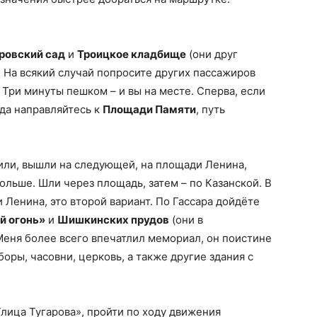
ровский сад
и
Троицкое кладбище
(они друг
а. На всякий случай попросите других пассажиров
. Три минуты пешком – и вы на месте. Сперва, если
ада направляйтесь к
Площади Памяти
, путь
или, вышли на следующей, на площади Ленина,
ольше. Шли через площадь, затем – по Казанской. В
 Ленина, это второй вариант. По Гассара дойдёте
й огонь»
и
Шишкинских прудов
(они в
 Меня более всего впечатлил мемориал, он поистине
оры, часовни, церковь, а также другие здания с
Улица Тугарова», пройти по ходу движения