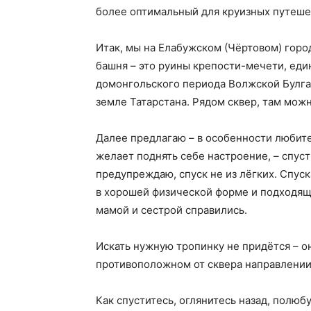
более оптимальный для круизных путешес
Итак, мы на Елабужском (Чёртовом) гор
башня – это руины крепости-мечети, ед
домонгольского периода Волжской Булга
земле Татарстана. Рядом сквер, там можн
Далее предлагаю – в особенности любит
желает поднять себе настроение, – спус
предупреждаю, спуск не из лёгких. Спуска
в хорошей физической форме и подходяще
мамой и сестрой справились.
Искать нужную тропинку не придётся – о
противоположном от сквера направлении
Как спуститесь, оглянитесь назад, полюб