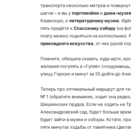
транспорта несколько метров и повернут
шагов – и вы у
портомойни
и
дома-музея
Казанскую, к
литературному музею
. Идё
пять придёте к
Спасскому собору
(на фо
плату можно подняться на колокольню). 
прикладного искусства
, от них рукой п
Помните, обещала сказать, куда идти, кро
желания погулять в «Гуляе» («подумаешь,
улицу Горную и минут за 20 дойти до Але
Теперь про оптимальный маршрут для тех
№ 1 (обратите внимание, ходит она редко
Шишкинских прудов. Если не ходить на Т
Александровский сад, будет больше вре
будет зайти в музеи и соборы. Кстати, пр
пяти минутах ходьбы от памятника Цвета