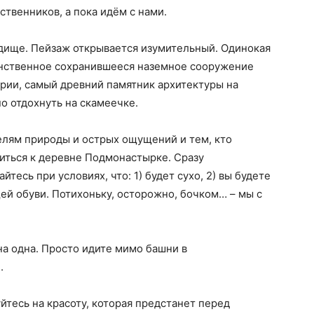
твенников, а пока идём с нами.
одище. Пейзаж открывается изумительный. Одинокая
инственное сохранившееся наземное сооружение
рии, самый древний памятник архитектуры на
о отдохнуть на скамеечке.
елям природы и острых ощущений и тем, кто
титься к деревне Подмонастырке. Сразу
йтесь при условиях, что: 1) будет сухо, 2) вы будете
й обуви. Потихоньку, осторожно, бочком… – мы с
на одна. Просто идите мимо башни в
.
уйтесь на красоту, которая предстанет перед