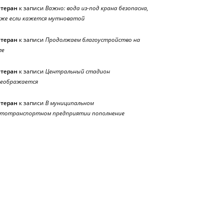
етеран
к записи
Важно: вода из-под крана безопасна,
же если кажется мутноватой
етеран
к записи
Продолжаем благоустройство на
ле
етеран
к записи
Центральный стадион
реображается
етеран
к записи
В муниципальном
тотранспортном предприятии пополнение