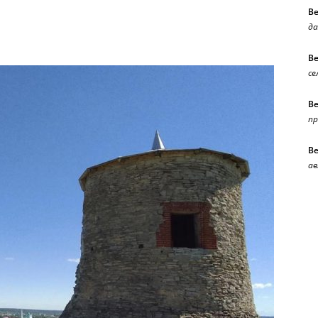
В
да
В
се
В
п
В
ав