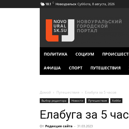
C
Суббота, 8 августа, 2026
18.1
Новоуральск
ПОЛИТИКА
СОЦИУМ
ПРОИСШЕСТ
АФИША
СПОРТ
ПУТЕШЕСТВИЯ
Домой
Путешествия
Елабуга за 5 часов
Выбор редактора
Новости
Путешествия
Хобби
Елабуга за 5 ча
От
Редакция сайта
-
31.03.2023