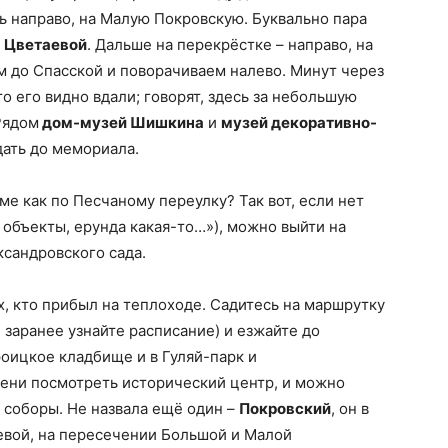
ь направо, на Малую Покровскую. Буквально пара
 Цветаевой
. Дальше на перекрёстке – направо, на
м до Спасской и поворачиваем налево. Минут через
то его видно вдали; говорят, здесь за небольшую
Рядом
дом-музей Шишкина
и
музей декоративно-
одать до мемориала.
ме как по Песчаному переулку? Так вот, если нет
 объекты, ерунда какая-то…»), можно выйти на
ксандровского сада.
, кто прибыл на теплоходе. Садитесь на маршрутку
, заранее узнайте расписание) и езжайте до
роицкое кладбище и в Гуляй-парк и
мени посмотреть исторический центр, и можно
о соборы. Не назвала ещё один –
Покровский
, он в
евой, на пересечении Большой и Малой