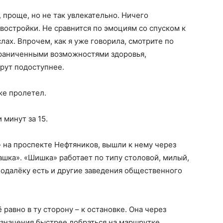
 проще, но не так увлекательно. Ничего
востройки. Не сравнится по эмоциям со спуском к
ах. Впрочем, как я уже говорила, смотрите по
граниченными возможностями здоровья,
рут подоступнее.
же пролетел.
 минут за 15.
 на проспекте Нефтяников, вышли к нему через
шка». «Шишка» работает по типу столовой, милый,
подалёку есть и другие заведения общественного
 равно в ту сторону – к остановке. Она через
азначения быстрее добраться на маршрутке.