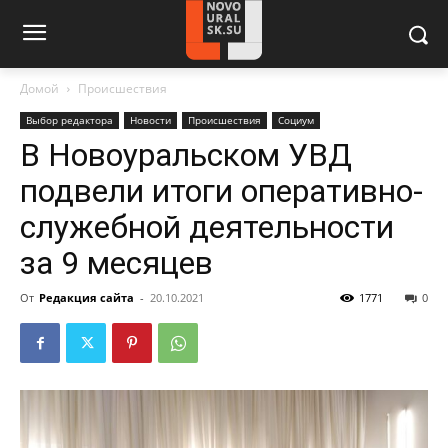
Домой
Происшествия
Выбор редактора
Новости
Происшествия
Социум
В Новоуральском УВД
подвели итоги оперативно-
служебной деятельности
за 9 месяцев
От
Редакция сайта
-
20.10.2021
1771
0