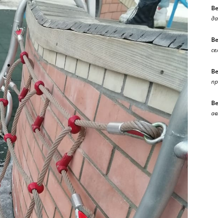
В
да
В
се
В
п
В
ав