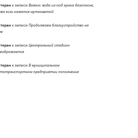
етеран
к записи
Важно: вода из-под крана безопасна,
же если кажется мутноватой
етеран
к записи
Продолжаем благоустройство на
ле
етеран
к записи
Центральный стадион
реображается
етеран
к записи
В муниципальном
тотранспортном предприятии пополнение