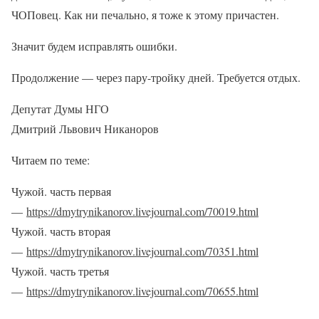
ЧОПовец. Как ни печально, я тоже к этому причастен.
Значит будем исправлять ошибки.
Продолжение — через пару-тройку дней. Требуется отдых.
Депутат Думы НГО
Дмитрий Львович Никаноров
Читаем по теме:
Чужой. часть первая
—
https://dmytrynikanorov.livejournal.com/70019.html
Чужой. часть вторая
—
https://dmytrynikanorov.livejournal.com/70351.html
Чужой. часть третья
—
https://dmytrynikanorov.livejournal.com/70655.html