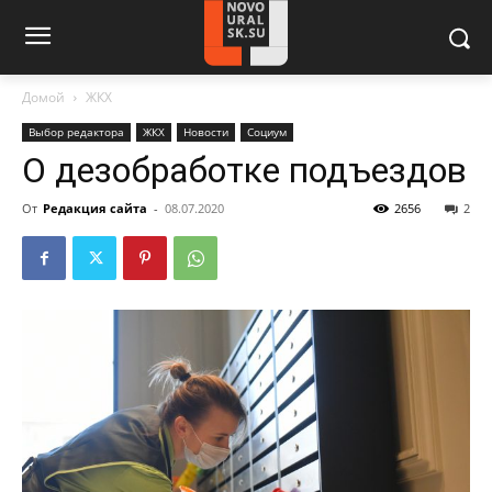
Домой
ЖКХ
Выбор редактора
ЖКХ
Новости
Социум
О дезобработке подъездов
От
Редакция сайта
-
08.07.2020
2656
2