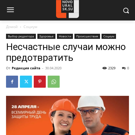
Домой
Социум
Выбор редактора
Здоровье
Новости
Происшествия
Социум
Несчастные случаи можно
предотвратить
От
Редакция сайта
-
30.04.2020
2329
0