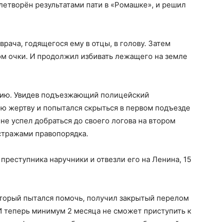
летворён результатами пати в «Ромашке», и решил
рача, годящегося ему в отцы, в голову. Затем
том очки. И продолжил избивать лежащего на земле
цию. Увидев подъезжающий полицейский
ою жертву и попытался скрыться в первом подъезде
 не успел добраться до своего логова на втором
стражами правопорядка.
реступника наручники и отвезли его на Ленина, 15
который пытался помочь, получил закрытый перелом
И теперь минимум 2 месяца не сможет приступить к