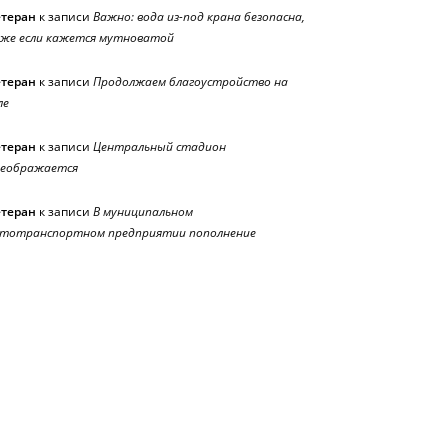
етеран
к записи
Важно: вода из-под крана безопасна,
же если кажется мутноватой
етеран
к записи
Продолжаем благоустройство на
ле
етеран
к записи
Центральный стадион
реображается
етеран
к записи
В муниципальном
тотранспортном предприятии пополнение