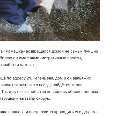
ста «Ромашка» возвращался домой не самый лучший
юбилею он имел административные аресты,
аработки на югах.
ща по адресу ул. Тегенцева, дом 8 он вальяжно
и валяется пьяный то всегда найдётся толпа
 Так и тут — из небытия появились обеспокоенные
арушки и вызвали скорую.
яла падшего и предложила проводить его до дома.