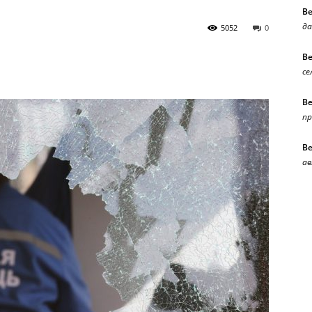
В
да
5052
0
В
се
В
п
В
ав