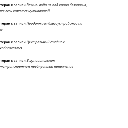
етеран
к записи
Важно: вода из-под крана безопасна,
же если кажется мутноватой
етеран
к записи
Продолжаем благоустройство на
ле
етеран
к записи
Центральный стадион
реображается
етеран
к записи
В муниципальном
тотранспортном предприятии пополнение