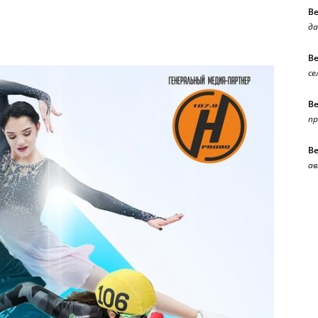
В
да
В
се
В
п
В
ав