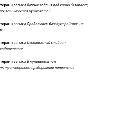
етеран
к записи
Важно: вода из-под крана безопасна,
же если кажется мутноватой
етеран
к записи
Продолжаем благоустройство на
ле
етеран
к записи
Центральный стадион
реображается
етеран
к записи
В муниципальном
тотранспортном предприятии пополнение