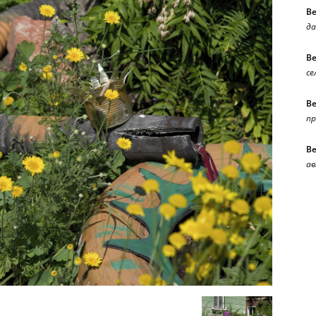
В
да
В
се
В
п
В
ав