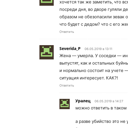
хочется так же заметить, что вс
посреди дня, во дворе гуляли д
образом не обезопасили зевак о
что будет с дедом? что с его ж
Ответить
Severida_P
06.05.2019 в 13:11
Жена — умерла. У соседки — ин
выпустят, как и остальных буйн
и нормально состоит на учете —
ситуация интересует. КАК?!
Ответить
Уралец
06.05.2019 в 14:27
можно ответить в таком 
а разве убийство это не 