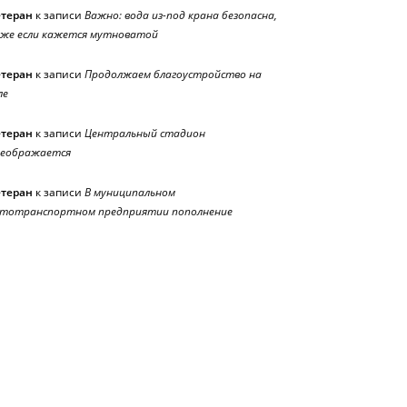
етеран
к записи
Важно: вода из-под крана безопасна,
же если кажется мутноватой
етеран
к записи
Продолжаем благоустройство на
ле
етеран
к записи
Центральный стадион
реображается
етеран
к записи
В муниципальном
тотранспортном предприятии пополнение