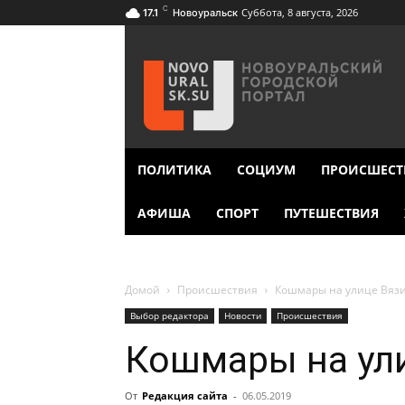
C
Суббота, 8 августа, 2026
17.1
Новоуральск
ПОЛИТИКА
СОЦИУМ
ПРОИСШЕСТ
АФИША
СПОРТ
ПУТЕШЕСТВИЯ
Домой
Происшествия
Кошмары на улице Вязи
Выбор редактора
Новости
Происшествия
Кошмары на ул
От
Редакция сайта
-
06.05.2019