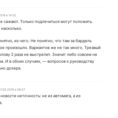
019 в 14:32
е сажают. Только подлечиться могут положить.
 насколько.
нятно, из чего. Не понятно, что там за бардель
кое произошло. Вариантов же не так много. Трезвый
олову 2 раза не выстрелит. Значит либо совсем не
ам. И в обоих случаях, — вопросов к руководству
ьно дохера.
07.05.2019 в 08:57
 новости неточность: не из автомата, а из
а.