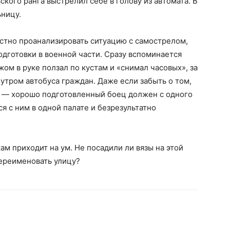
кого ранга выстрелил себе в голову из автомата. В
ьницу.
стно проанализировать ситуацию с самострелом,
одготовки в военной части. Сразу вспоминается
жом в руке ползал по кустам и «снимал часовых», за
тром автобуса граждан. Даже если забыть о том,
, — хорошо подготовленный боец должен с одного
ся с ним в одной палате и безрезультатно
м приходит на ум. Не посадили ли вязы на этой
переименовать улицу?