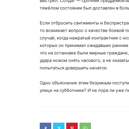
выстрел. Солдат — срочник преддембельс
тяжёлом состоянии был доставлен в бол
Если отбросить сантименты и беспристра
то возникает вопрос о качестве боевой п
случай, когда нажратый контрактник с но
которых он принимал ожидавших ранним у
что на остановке были мирные граждане
удара ножом снять часового, а не оказать
попытаться довершить начатое.
Одно объяснение этим безумным поступка
улице на субботнике? И не пора ли уже 