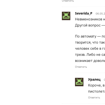
Ответить
Severida_P
06.05.2
Невменозников н
Другой вопрос —
По автомату — по
творится, что та
человек себе в г
трезв. Либо не с
возникает довол
Ответить
Уралец
Короче, в
пистолет
Ответить