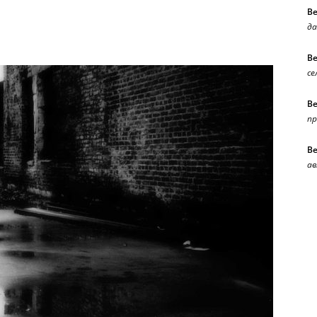
В
да
В
се
В
п
В
ав