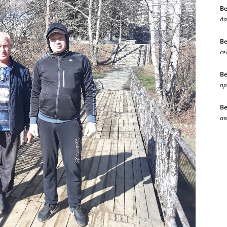
В
да
В
се
В
п
В
ав