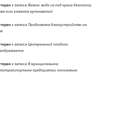
етеран
к записи
Важно: вода из-под крана безопасна,
же если кажется мутноватой
етеран
к записи
Продолжаем благоустройство на
ле
етеран
к записи
Центральный стадион
реображается
етеран
к записи
В муниципальном
тотранспортном предприятии пополнение