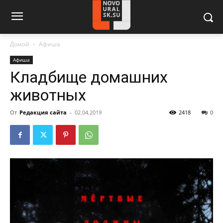
Домой
Афиша
Афиша
Кладбище домашних
животных
От
Редакция сайта
-
02.04.2019
2418
0