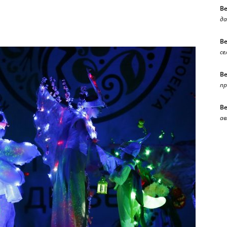
В
да
В
се
В
п
В
ав