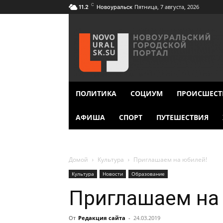
C
Пятница, 7 августа, 2026
11.2
Новоуральск
ПОЛИТИКА
СОЦИУМ
ПРОИСШЕСТ
АФИША
СПОРТ
ПУТЕШЕСТВИЯ
Домой
Культура
Приглашаем на юбилей!
Культура
Новости
Образование
Приглашаем на
От
Редакция сайта
-
24.03.2019