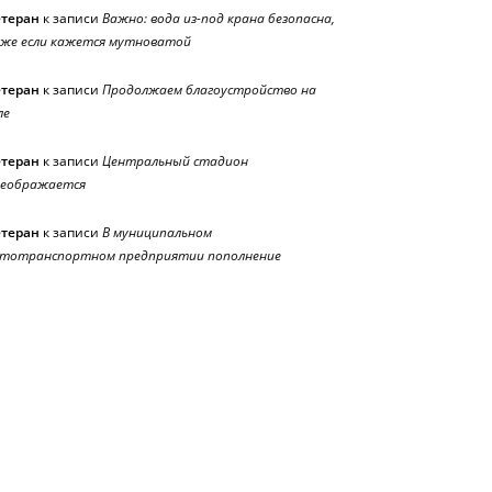
етеран
к записи
Важно: вода из-под крана безопасна,
же если кажется мутноватой
етеран
к записи
Продолжаем благоустройство на
ле
етеран
к записи
Центральный стадион
реображается
етеран
к записи
В муниципальном
тотранспортном предприятии пополнение