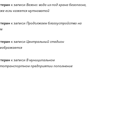
етеран
к записи
Важно: вода из-под крана безопасна,
же если кажется мутноватой
етеран
к записи
Продолжаем благоустройство на
ле
етеран
к записи
Центральный стадион
реображается
етеран
к записи
В муниципальном
тотранспортном предприятии пополнение