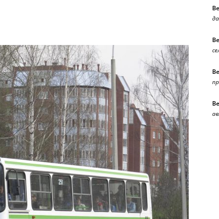
В
да
В
се
В
п
В
ав