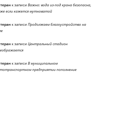
етеран
к записи
Важно: вода из-под крана безопасна,
же если кажется мутноватой
етеран
к записи
Продолжаем благоустройство на
ле
етеран
к записи
Центральный стадион
реображается
етеран
к записи
В муниципальном
тотранспортном предприятии пополнение