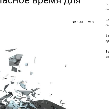
асное время для
В
да
В
1584
0
се
В
п
В
ав