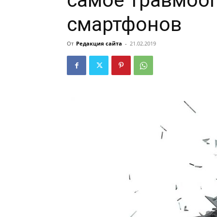
самое травмооп
смартфонов
От
Редакция сайта
-
21.02.2019