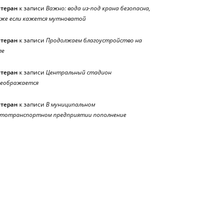
етеран
к записи
Важно: вода из-под крана безопасна,
же если кажется мутноватой
етеран
к записи
Продолжаем благоустройство на
ле
етеран
к записи
Центральный стадион
реображается
етеран
к записи
В муниципальном
тотранспортном предприятии пополнение