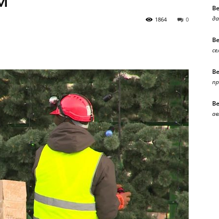
м
В
да
1864
0
В
се
В
п
В
ав