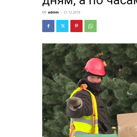
дням, а по часа
От
admin
-
21.12.2018