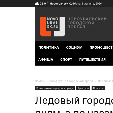
C
Суббота, 8 августа, 2026
25.9
Новоуральск
ПОЛИТИКА
СОЦИУМ
ПРОИСШЕСТ
АФИША
СПОРТ
ПУТЕШЕСТВИЯ
Домой
Комфортная городская среда
Ледовый г
Комфортная городская среда
Культура
Новости
Ледовый городо