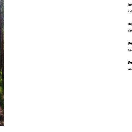
В
бе
В
се
В
пр
В
ав