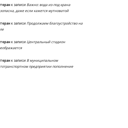
етеран
к записи
Важно: вода из-под крана
зопасна, даже если кажется мутноватой
етеран
к записи
Продолжаем благоустройство на
ле
етеран
к записи
Центральный стадион
еображается
етеран
к записи
В муниципальном
тотранспортном предприятии пополнение