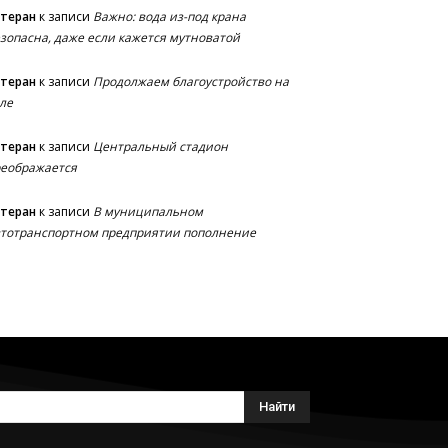
етеран
к записи
Важно: вода из-под крана
зопасна, даже если кажется мутноватой
етеран
к записи
Продолжаем благоустройство на
ле
етеран
к записи
Центральный стадион
еображается
етеран
к записи
В муниципальном
тотранспортном предприятии пополнение
Найти