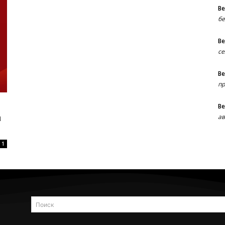
В
бе
В
се
В
пр
В
а
ав
1
Поиск