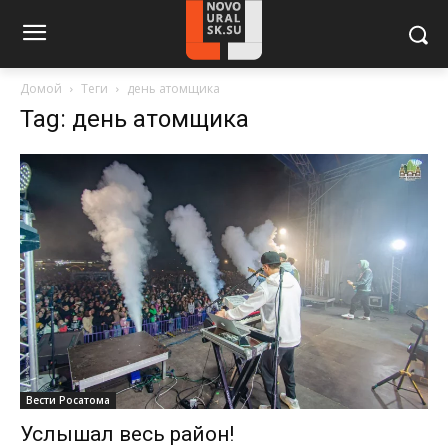
Домой
Теги
день атомщика
Tag: день атомщика
Вести Росатома
Услышал весь район!