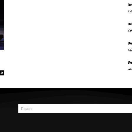
В
бе
В
се
В
пр
В
ав
0
Поиск