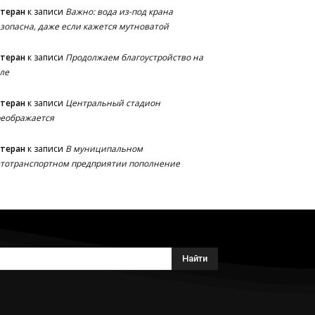
етеран
к записи
Важно: вода из-под крана
зопасна, даже если кажется мутноватой
етеран
к записи
Продолжаем благоустройство на
ле
етеран
к записи
Центральный стадион
еображается
етеран
к записи
В муниципальном
тотранспортном предприятии пополнение
Найти