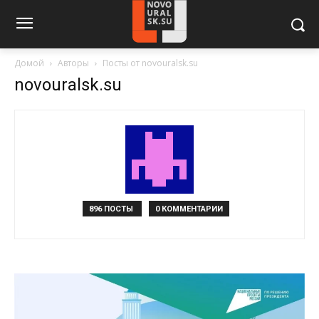
Домой
Авторы
Посты от novouralsk.su
novouralsk.su
896 ПОСТЫ
0 КОММЕНТАРИИ