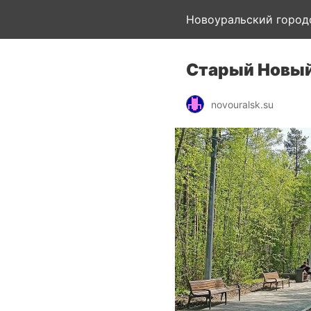
Новоуральский город
Старый Новый
novouralsk.su