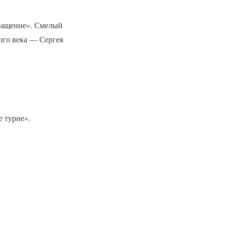
вращение». Смелый
ого века — Сергея
е турне».