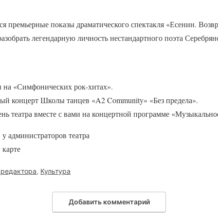
тоятся премьерные показы драматического спектакля «Есенин. Воз
разобрать легендарную личность нестандартного поэта Серебрян
и на «Симфонических рок-хитах».
тный концерт Школы танцев «A2 Community» «Без предела».
ень театра вместе с вами на концертной программе «Музыкально
и у администраторов театра
 карте
 редактора
,
Культура
Добавить комментарий