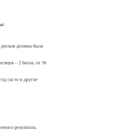
ы:
 рисков должна была
есяцев – 2 балла, от 36
д (за то и другое
нного результата,