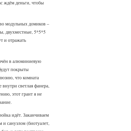
ас ждём деньги, чтобы
тво модульных домиков –
ы, двухместные, 5*5*5
ут и отражать
лючён в алюминиевую
 будут покрыты
люзию, что комната
е внутри светлая фанера,
ению, этот грант я не
вание.
ройка идёт. Заканчиваем
м и санузлом (биотуалет,