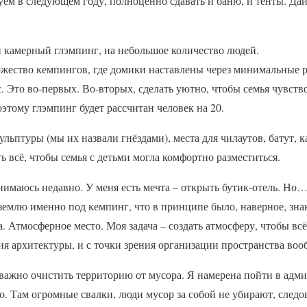
уем в следующем году, полноценно сдавать и баню, и тенты. Дай
й камерный глэмпинг, на небольшое количество людей.
жество кемпингов, где домики наставлены через минимальные р
с. Это во-первых. Во-вторых, сделать уютно, чтобы семья чувство
этому глэмпинг будет рассчитан человек на 20.
ульптуры (мы их назвали гнёздами), места для чилаутов, батут, 
ь всё, чтобы семья с детьми могла комфортно разместиться.
нимаюсь недавно. У меня есть мечта – открыть бутик-отель. Но…
емлю именно под кемпинг, что в принципе было, наверное, знак
а. Атмосферное место. Моя задача – создать атмосферу, чтобы вс
ния архитектуры, и с точки зрения организации пространства воо
важно очистить территорию от мусора. Я намерена пойти в адм
го. Там огромные свалки, люди мусор за собой не убирают, следо