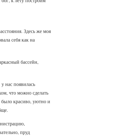
 бог, к лету построим
асстояния. Здесь же моя
вала себя как на
каркасный бассейн,
 у нас появилась
ом, что можно сделать
ё было красиво, уютно и
бще.
инистрацию,
вательно, пруд