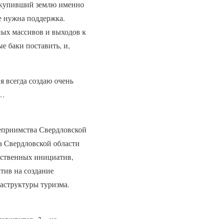
к, купивший землю именно
не нужна поддержка.
ных массивов и выходов к
е баки поставить, и,
я всегда создаю очень
м…
теприимства Свердловской
а Свердловской области
ественных инициатив,
тив на создание
аструктуры туризма.