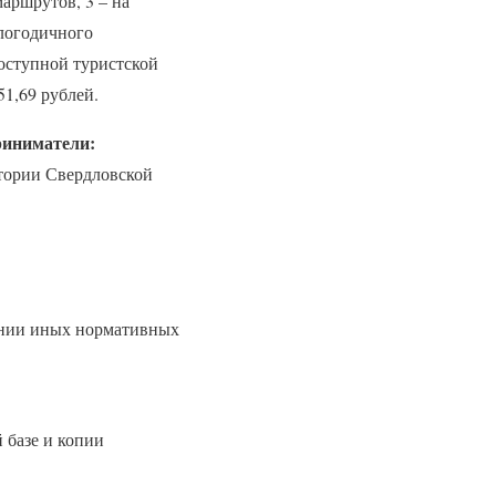
маршрутов, 3 – на
глогодичного
оступной туристской
1,69 рублей.
риниматели:
итории Свердловской
вании иных нормативных
 базе и копии