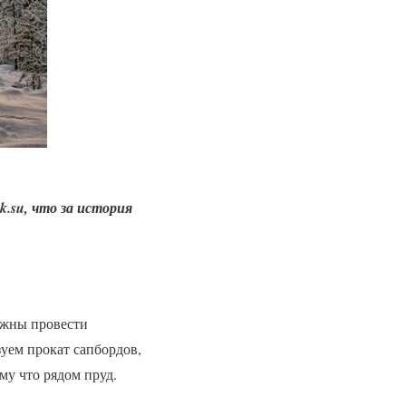
sk.su, что за история
лжны провести
зуем прокат сапбордов,
му что рядом пруд.