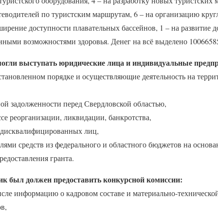
 туристского оборудования, 4 – на разработку новых туристских 
теводителей по туристским маршрутам, 6 – на организацию кру
ирение доступности плавательных бассейнов, 1 – на развитие д
нными возможностями здоровья. Денег на всё выделено 10066585
могли выступать юридические лица и индивидуальные предп
установленном порядке и осуществляющие деятельность на терр
ой задолженности перед Свердловской областью,
ссе реорганизации, ликвидации, банкротства,
р дисквалифицированных лиц,
елями средств из федерального и областного бюджетов на осно
редоставления гранта.
ник был должен предоставить конкурсной комиссии:
 числе информацию о кадровом составе и материально-технической
в,