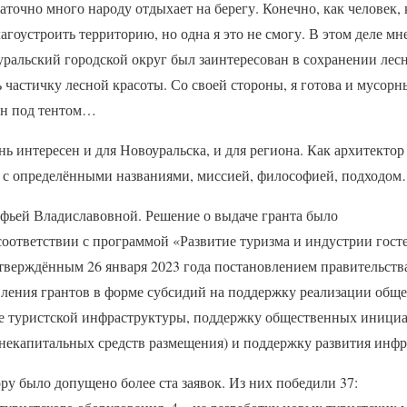
таточно много народу отдыхает на берегу. Конечно, как челове
лагоустроить территорию, но одна я это не смогу. В этом деле м
уральский городской округ был заинтересован в сохранении лес
ь частичку лесной красоты. Со своей стороны, я готова и мусорны
ан под тентом…
нь интересен и для Новоуральска, и для региона. Как архитектор 
 с определёнными названиями, миссией, философией, подходо
фьей Владиславовной. Решение о выдаче гранта было
 соответствии с программой «Развитие туризма и индустрии гос
утверждённым 26 января 2023 года постановлением правительств
ления грантов в форме субсидий на поддержку реализации общ
е туристской инфраструктуры, поддержку общественных инициа
некапитальных средств размещения) и поддержку развития инфр
ру было допущено более ста заявок. Из них победили 37: