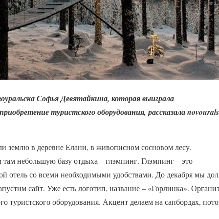
оуральска Софья Девятайкина, которая выиграла
 приобретение туристского оборудования, рассказала
novoural
ли землю в деревне Елани, в живописном сосновом лесу.
 там небольшую базу отдыха – глэмпинг. Глэмпинг – это
ой отель со всеми необходимыми удобствами. До декабря мы до
апустим сайт. Уже есть логотип, название – «Горлинка». Органи
го туристского оборудования. Акцент делаем на сапбордах, пото