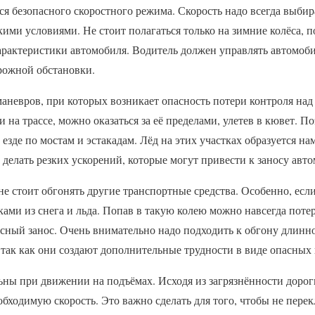
ся безопасного скоростного режима. Скорость надо всегда выбир
ми условиями. Не стоит полагаться только на зимние колёса, 
характеристики автомобиля. Водитель должен управлять автомоб
рожной обстановки.
маневров, при которых возникает опасность потери контроля на
 на трассе, можно оказаться за её пределами, улетев в кювет. По
езде по мостам и эстакадам. Лёд на этих участках образуется на
 делать резких ускорений, которые могут привести к заносу авто
 не стоит обгонять другие транспортные средства. Особенно, ес
ами из снега и льда. Попав в такую колею можно навсегда потер
асный занос. Очень внимательно надо подходить к обгону длин
, так как они создают дополнительные трудности в виде опасных
льны при движении на подъёмах. Исходя из загрязнённости доро
обходимую скорость. Это важно сделать для того, чтобы не перек