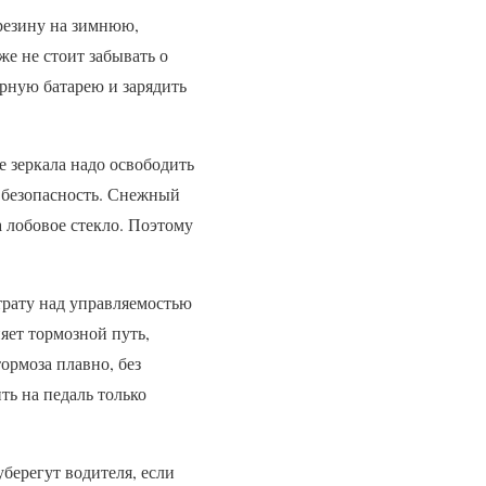
резину на зимнюю,
е не стоит забывать о
орную батарею и зарядить
е зеркала надо освободить
а безопасность. Снежный
 лобовое стекло. Поэтому
утрату над управляемостью
яет тормозной путь,
ормоза плавно, без
ть на педаль только
ерегут водителя, если