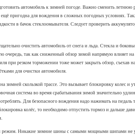
одготовить автомобиль к зимней погоде. Важно сменить летнюю 
 ещё пригодна для вождения в сложных погодных условиях. Такж
дкости в бачок стеклоомывателя. Следует проверить аккумулят
тщательно очистить автомобиль от снега и льда. Стекла и боковы
ую очередь, так как сниженный обзор зимой напрямую влияет н
ля при резком торможении тоже может закрыть обзор, съехав на
ётками для очистки автомобиля.
ь на зимней скользкой трассе. Это вызывает блокировку колес и 
вочная система во время срабатывания зимой значительно удлин
потреблять. Для безопасного вождения надо нажимать на педаль т
локировка колёс, то необходимо отпустить тормоз и дальше дави
.
й режим. Никакие зимние шины с самыми мощными шипами не уб