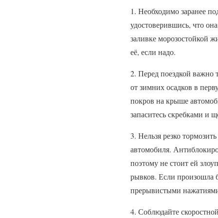
1. Необходимо заранее п
удостоверившись, что она
заливке морозостойкой жи
её, если надо.
2. Перед поездкой важно 
от зимних осадков в перв
покров на крыше автомоби
запаситесь скребками и щ
3. Нельзя резко тормозит
автомобиля. Антиблокиро
поэтому не стоит ей злоу
рывков. Если произошла б
прерывистыми нажатиями
4. Соблюдайте скоростно