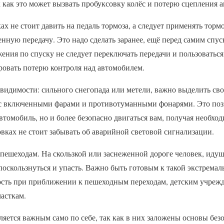
 как это может вызвать пробуксовку колёс и потерю сцепления а
ах не стоит давить на педаль тормоза, а следует применять то
нную передачу. Это надо сделать заранее, ещё перед самим спу
ения по спуску не следует переключать передачи и пользоваться
ровать потерю контроля над автомобилем.
видимости: сильного снегопада или метели, важно выделить сво
ть с включенными фарами и противотуманными фонарями. Это поз
втомобиль, но и более безопасно двигаться вам, получая необхо
ках не стоит забывать об аварийной световой сигнализации.
 пешеходам. На скользкой или заснеженной дороге человек, ид
оскользнуться и упасть. Важно быть готовым к такой экстрема
рость при приближении к пешеходным переходам, детским учреж
асткам.
ляется важным само по себе, так как в них заложены основы без