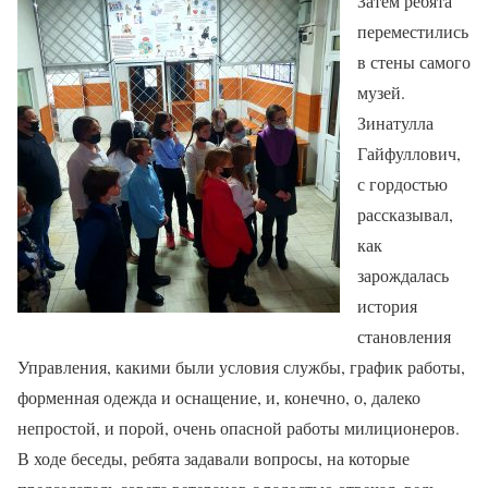
Затем ребята
переместились
в стены самого
музей.
Зинатулла
Гайфуллович,
с гордостью
рассказывал,
как
зарождалась
история
становления
Управления, какими были условия службы, график работы,
форменная одежда и оснащение, и, конечно, о, далеко
непростой, и порой, очень опасной работы милиционеров.
В ходе беседы, ребята задавали вопросы, на которые