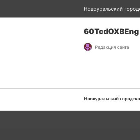
Новоуральский город
60TcdOXBEng
Редакция сайта
Новоуральский городско