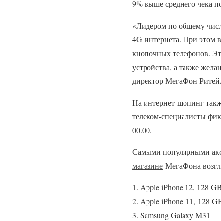
9% выше среднего чека по
«Лидером по общему числ
4
G
интернета. При этом в
кнопочных телефонов. Эт
устройства, а также жела
директор МегаФон Ритейл
На интернет-шопинг такж
телеком-специалисты фикс
00.00.
Самыми популярными аксе
магазине
МегаФона возгл
Apple iPhone 12, 128 G
Apple iPhone
11,
128 G
Samsung Galaxy M31