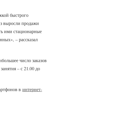
жкой быстрого
раз выросли продажи
ять ими стационарные
нных», – рассказал
ибольшее число заказов
анятия – с 21.00 до
артфонов в
интернет-