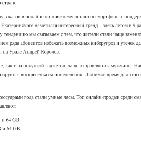
 стране.
у заказов в онлайне по-прежнему остаются смартфоны с поддер
 Екатеринбурге наметился интересный тренд – здесь летом в 9 
у тенденцию мы связываем с тем, что жители стали чаще замен
нием ряда абонентов избежать возможных киберугроз и утечек да
 на Урале Андрей Королев.
е, как и за покупкой гаджетов, чаще отправляются мужчины. На
ируют с воскресенья на понедельник. Любимое время для этого з
ссуарами года стали умные часы. Топ онлайн-продаж среди см
авляют:
B и 64 GB
B и 64 GB