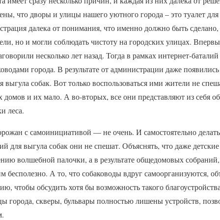
а имеет сразу несколько причин, и каждая из них далека от реш
дены, что дворы и улицы нашего уютного города – это туалет дл
страция далека от понимания, что именно должно быть сделано
ели, но и могли соблюдать чистоту на городских улицах. Впервы
заговорили несколько лет назад. Тогда в рамках интернет-баталий
ководами города. В результате от администрации даже появилис
я выгула собак. Вот только воспользоваться ими жители не спеша
 домов и их мало. А во-вторых, все они представляют из себя 
и леса.
орожан с самоинициативой — не очень. И самостоятельно делать
ий для выгула собак они не спешат. Объяснять, что даже детски
ению волшебной палочки, а в результате общедомовых собраний,
 бесполезно. А то, что собаководы вдруг самоорганизуются, об
ю, чтобы обсудить хотя бы возможность такого благоустройства
цы города, скверы, бульвары полностью лишены устройств, поз
м.