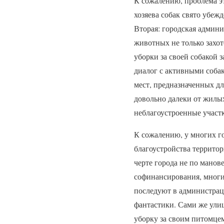
К сожалению, проблема эт
хозяева собак свято убеж
Вторая: городская админи
животных не только захот
уборки за своей собакой 
диалог с активными соба
мест, предназначенных дл
довольно далеки от жилых
неблагоустроенные участк
К сожалению, у многих г
благоустройства территор
черте города не по манов
софинансирования, многим
последуют в администраци
фантастики. Сами же ули
уборку за своим питомце