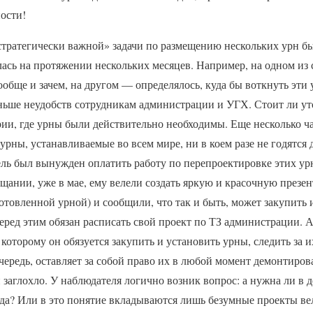
ости!
стратегически важной» задачи по размещению нескольких урн бы
лась на протяжении нескольких месяцев. Например, на одном и
ообще и зачем, на другом — определялось, куда бы воткнуть эти
ньше неудобств сотрудникам администрации и УГХ. Стоит ли уто
рии, где урны были действительно необходимы. Еще несколько ч
урны, устанавливаемые во всем мире, ни в коем разе не годятся 
ль был вынужден оплатить работу по перепроектировке этих урн
щании, уже в мае, ему велели создать яркую и красочную презе
готовленной урной) и сообщили, что так и быть, может закупить 
еред этим обязан расписать свой проект по ТЗ администрации. А
которому он обязуется закупить и установить урны, следить за и
ередь, оставляет за собой право их в любой момент демонтирова
и заглохло. У наблюдателя логично возник вопрос: а нужна ли в 
еда? Или в это понятие вкладываются лишь безумные проекты в