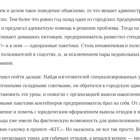
ем и целом такое поведение объяснимо, то что мешает админист
ясно. Тем более что ровно год назад один из городских предприн
е и предлагал адекватную помощь в решении проблемы. Тогда на
гуливают домашних питомцев, предприниматель разместил стенды
!» и к ним — одноразовые пакетики. Столь ненавязчивая и поле
пользователей в соцсетях, и, за исключением пары недовольных
мания.
ешил пойти дальше. Найдя изготовителей специализированных 
артонными складными совочками, он обратился в городскую адм
становить эти урны, и помогли с организацией вывоза накопленн
овыми пакетами контейнеров предприниматель брал на себя. От
ешение и помочь с юридическим оформлением вывоза отходов в я
ьцы уже имели бы фактическую возможность для цивилизованно
 галочку в проекте «КГС». Но оказалось, не все так просто. 
 о нескольких урнах для собачьих отходов, а решался вопрос — н