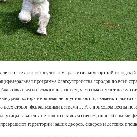
лет со всех сторон звучит тема развития комфортной городской
бщефедеральная программа благоустройства городов по всей стра
 благозвучным и громким названием, частенько имеют весьма о
вые урны, которые вовремя не опустошаются, скамейки рядом с
со всех сторон февральскими ветрами… А с приходом весны пере
ма: улицы завалены не только грязным снегом, но и собачьими 
превращают территории наших дворов, скверов и детских площ