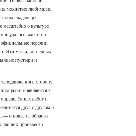
ения. Первая: многие
я их мохнатых любимцев.
, чтобы владельцы
е масштабно о культуре
 мне удалось выйти на
ь официальные перечни
т. Эти места, во-первых,
обычные пустыри и
 телодвижения в сторону
е площадки появляются в
 определённых работ и
ъединятся друг с другом и
, — и вовсе из области
воляющих произвести