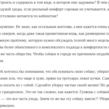
строить и содержать в том виде, в котором они задуманы? В чем
одской среды, если реальный комфорт горожан не учитывается, 
естолково мотаются по кабинетам?
доумение. Не знаю, как остальным жителям, а мне кажется очен
 скверов, когда даже такая примитивная вещь, как размещение па
ожную проблему, которую нужно обсуждать толпой много недель 
ы более объективного и комплексного подхода к комфортности с
же часть общества. Чтобы собаки в городе не причиняли неудоб
ия.
ей хотелось бы понимания, что обслуживать свою собаку, убира
газоне или, что чаще и хуже, прямо на тротуарах лежат кучки. С
и носить их с собой. Сделайте уборку частью своей жизни! Не де
то грандиозное. Это не так сложно, как кажется. Гуляешь с собако
— это все часть ухода. Зачем-то же вы эту собаку завели?! Убор
ормально.