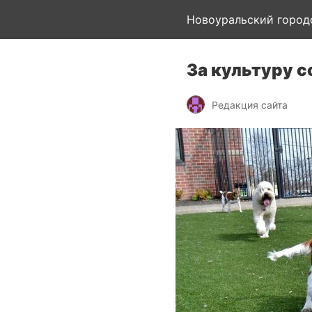
Новоуральский город
За культуру 
Редакция сайта