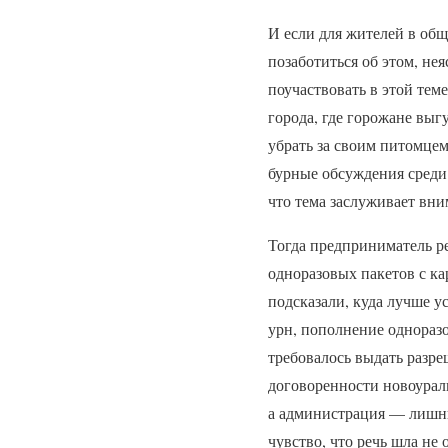
И если для жителей в общ
позаботиться об этом, не
поучаствовать в этой тем
города, где горожане вы
убрать за своим питомцем
бурные обсуждения среди 
что тема заслуживает вни
Тогда предприниматель р
одноразовых пакетов с к
подсказали, куда лучше у
урн, пополнение однораз
требовалось выдать разр
договоренности новоурал
а администрация — лишнюю
чувство, что речь шла не