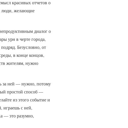
 смысл красивых отчетов о
а люди, желающие
ь непродуктивным диалог о
ры урн в черте города,
подряд. Безусловно, от
реды, в конце концов,
ств жителям, нужно
ть за ней — нужно, потому
амый простой способ —
лайте из этого событие и
й, играешь с ней,
ка — это разумно,