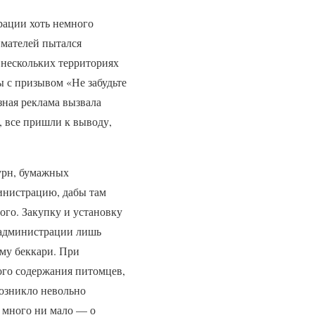
рации хоть немного
имателей пытался
 нескольких территориях
 с призывом «Не забудьте
зная реклама вызвала
, все пришли к выводу,
урн, бумажных
инистрацию, дабы там
ого. Закупку и установку
 администрации лишь
му беккари. При
го содержания питомцев,
Возникло невольно
и много ни мало — о