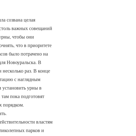
ла созвана целая
з столь важных совещаний
 урны, чтобы они
чнять, что в приоритете
асов было потрачено на
для Новоуральска. В
 несколько раз. В конце
нтацию с наглядным
и установить урны в
 там пока подготовят
х порядком.
ть.
действительности властям
еликолепных парков и