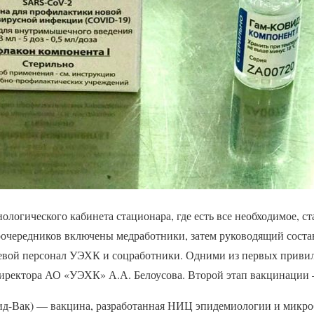
иологического кабинета стационара, где есть все необходимое, с
оочередников включены медработники, затем руководящий соста
евой персонал УЭХК и соцработники. Одними из первых привил
директора АО «УЭХК» А.А. Белоусова. Второй этап вакцинации —
ид-Вак) — вакцина, разработанная НИЦ эпидемиологии и микр