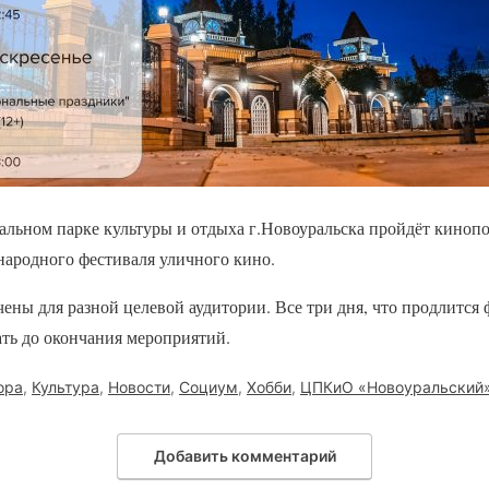
ральном парке культуры и отдыха г.Новоуральска пройдёт киноп
ародного фестиваля уличного кино.
ны для разной целевой аудитории. Все три дня, что продлится 
ать до окончания мероприятий.
ора
,
Культура
,
Новости
,
Социум
,
Хобби
,
ЦПКиО «Новоуральский
Добавить комментарий