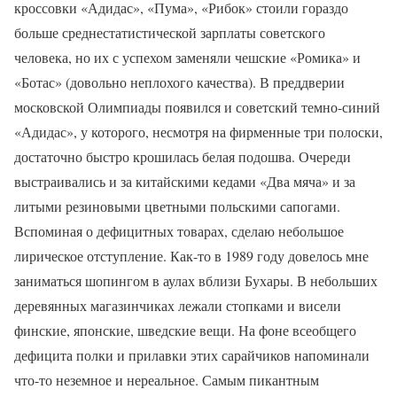
кроссовки «Адидас», «Пума», «Рибок» стоили гораздо
больше среднестатистической зарплаты советского
человека, но их с успехом заменяли чешские «Ромика» и
«Ботас» (довольно неплохого качества). В преддверии
московской Олимпиады появился и советский темно-синий
«Адидас», у которого, несмотря на фирменные три полоски,
достаточно быстро крошилась белая подошва. Очереди
выстраивались и за китайскими кедами «Два мяча» и за
литыми резиновыми цветными польскими сапогами.
Вспоминая о дефицитных товарах, сделаю небольшое
лирическое отступление. Как-то в 1989 году довелось мне
заниматься шопингом в аулах вблизи Бухары. В небольших
деревянных магазинчиках лежали стопками и висели
финские, японские, шведские вещи. На фоне всеобщего
дефицита полки и прилавки этих сарайчиков напоминали
что-то неземное и нереальное. Самым пикантным