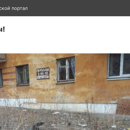
ской портал
ы!