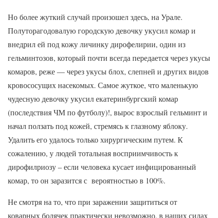
Но более жуткий случай произошел здесь, на Урале.
Полуторагодовалую городскую девочку укусил комар и
внедрил ей под кожу личинку дирофелирии, один из
гельминтозов, который почти всегда передается через укусы
комаров, реже — через укусы блох, слепней и других видов
кровососущих насекомых. Самое жуткое, что маленькую
чудесную девочку укусил екатеринбургский комар
(последствия ЧМ по футболу)!, вырос взрослый гельминт и
начал ползать под кожей, стремясь к глазному яблоку.
Удалить его удалось только хирургическим путем. К
сожалению, у людей тотальная восприимчивость к
дирофилриозу – если человека кусает инфицированный
комар, то он заразится с вероятностью в 100%.
Не смотря на то, что при заражении защититься от
коварных болячек практически невозможно, в наших силах